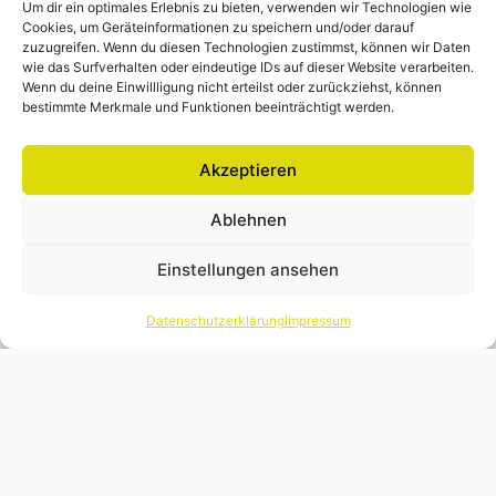
Um dir ein optimales Erlebnis zu bieten, verwenden wir Technologien wie
Und natürlich darfst du auch selbst kleinere Aufgaben
Cookies, um Geräteinformationen zu speichern und/oder darauf
übernehmen – mit Unterstützung unseres Teams.
zuzugreifen. Wenn du diesen Technologien zustimmst, können wir Daten
wie das Surfverhalten oder eindeutige IDs auf dieser Website verarbeiten.
Was du mitbringen solltest:
Wenn du deine Einwillligung nicht erteilst oder zurückziehst, können
bestimmte Merkmale und Funktionen beeinträchtigt werden.
Interesse an Zahlen, Wirtschaft oder einfach am
“echten Berufsleben”
Akzeptieren
Sorgfalt und Neugier
Freundlichkeit und Lust, dich einzubringen
Ablehnen
Kein Vorwissen nötig – du lernst bei uns alles Schritt
für Schritt!
Einstellungen ansehen
Was wir dir bieten:
Datenschutzerklärung
Impressum
Ein Praktikum, bei dem du nicht nur rumsitzt
Einblicke in einen spannenden und sicheren Beruf
mit Zukunft
Ein nettes, kleines Team, das dir alles in Ruhe erklärt
Die Chance zu schauen, ob eine Ausbildung in der
Steuerwelt zu dir passt