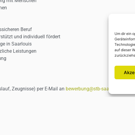
ang mit Menschen
rnen
ssicheren Beruf
Um dir ein 
stützt und individuell fördert
Geräteinfor
ge in Saarlouis
Technologie
auf dieser W
zliche Leistungen
zurückziehs
ung
Akze
lauf, Zeugnisse) per E-Mail an
bewerbung@stb-saarlouis.de
ode
 dich!