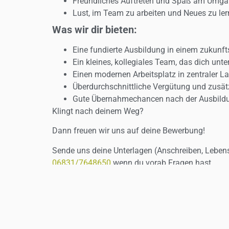
Freundliches Auftreten und Spaß am Umg
Lust, im Team zu arbeiten und Neues zu le
Was wir dir bieten:
Eine fundierte Ausbildung in einem zukunft
Ein kleines, kollegiales Team, das dich unter
Einen modernen Arbeitsplatz in zentraler La
Überdurchschnittliche Vergütung und zusät
Gute Übernahmechancen nach der Ausbild
Klingt nach deinem Weg?
Dann freuen wir uns auf deine Bewerbung!
Sende uns deine Unterlagen (Anschreiben, Lebens
06831/7648650
wenn du vorab Fragen hast.
Starte deine Zukunft mit uns – wir freuen uns auf